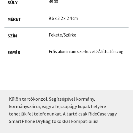
48.00
SÚLY
9.6 x 3.2 x 2.4 cm
MÉRET
Fekete/Szürke
SZÍN
Erős aluminium szerkezet>Állítható szög
EGYÉB
Külön tartókonzol. Segítségével kormány,
kormányszárra, vagy a fejcsapágy kupak helyére
tehetjük fel telefonunkat. A tartó csak RideCase vagy
SmartPhone DryBag tokokkal kompatibilis!