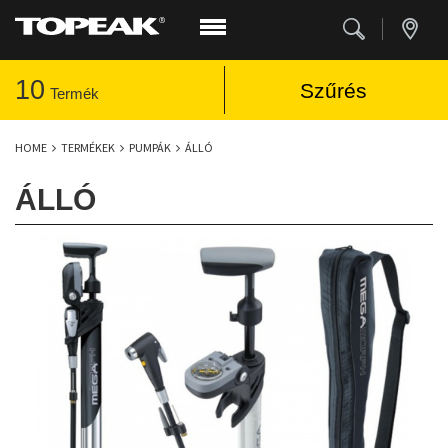
10
Szűrés
Termék
HOME
TERMÉKEK
PUMPÁK
ÁLLÓ
ÁLLÓ