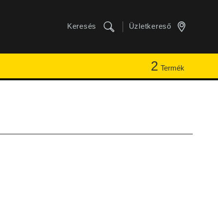
Keresés
Üzletkereső
2
Termék