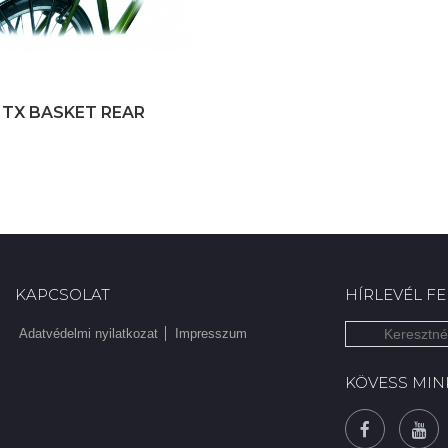
TX BASKET REAR
KAPCSOLAT
HÍRLEVÉL F
Adatvédelmi nyilatkozat
Impresszum
KÖVESS MIN