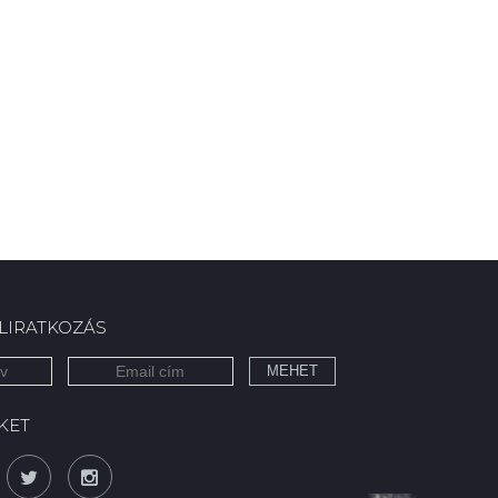
ELIRATKOZÁS
MEHET
KET