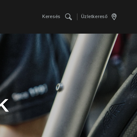
Keresés
Üzletkereső
K