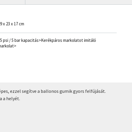
9 x 23 x 17 cm
5 psi / 5 bar kapacitás>Kerékpáros markolatot imitáló
arkolat>
es, ezzel segítve a ballonos gumik gyors felfújását.
 a helyét.