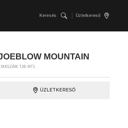
Keresés
Üzletkereső
JOEBLOW MOUNTAIN
CIKKSZÁM: TJB-MT1
ÜZLETKERESŐ