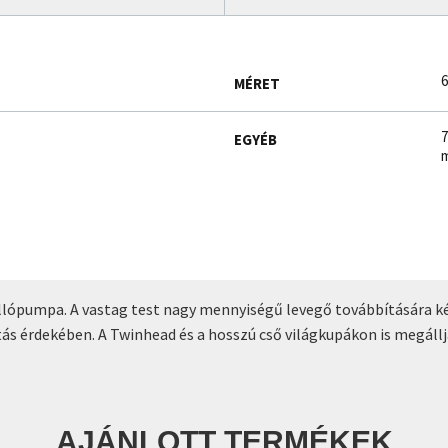
6
MÉRET
7
EGYÉB
m
llópumpa. A vastag test nagy mennyiségű levegő továbbítására kép
s érdekében. A Twinhead és a hosszú cső világkupákon is megállja
AJÁNLOTT TERMÉKEK