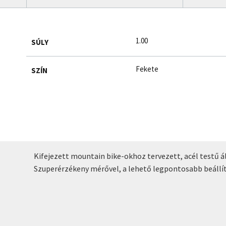
1.00
SÚLY
Fekete
SZÍN
Kifejezett mountain bike-okhoz tervezett, acél testű á
Szuperérzékeny mérővel, a lehető legpontosabb beállítá