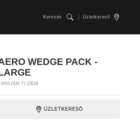
Keresés
Üzletkereső
AERO WEDGE PACK -
LARGE
CIKKSZÁM: TC2262B
ÜZLETKERESŐ