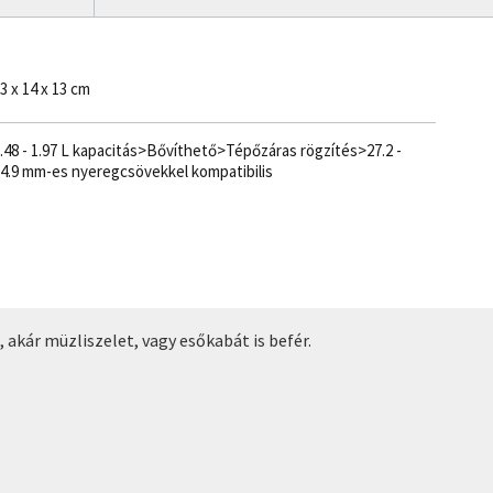
3 x 14 x 13 cm
.48 - 1.97 L kapacitás>Bővíthető>Tépőzáras rögzítés>27.2 -
4.9 mm-es nyeregcsövekkel kompatibilis
kár müzliszelet, vagy esőkabát is befér.