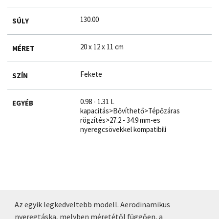
130.00
SÚLY
20 x 12 x 11 cm
MÉRET
Fekete
SZÍN
0.98 - 1.31 L
EGYÉB
kapacitás>Bővíthető>Tépőzáras
rögzítés>27.2 - 34.9 mm-es
nyeregcsövekkel kompatibili
Az egyik legkedveltebb modell. Aerodinamikus
nyeregtáska, melyben méretétől függően, a