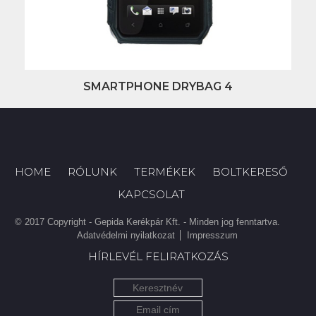
SMARTPHONE DRYBAG 4
HOME
RÓLUNK
TERMÉKEK
BOLTKERESŐ
KAPCSOLAT
© 2017 Copyright - Gepida Kerékpár Kft. - Minden jog fenntartva.
Adatvédelmi nyilatkozat
Impresszum
HÍRLEVÉL FELIRATKOZÁS