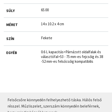
65.00
SÚLY
14 x 10.2 x 4 cm
MÉRET
Fekete
SZÍN
0.6 L kapacitás>Párnázott oldalfalak és
EGYÉB
választófal>53 - 75 mm-es fejcsőig és 38
-52 mm-es felsőcsőig kompatibilis
Felsőcsőre könnyedén felhelyezhető táska. Hálós felső
résszel. Műzliszelet, szerszám könnyedén beleférnek,