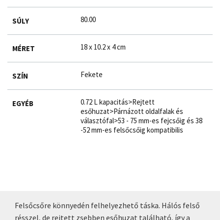
80.00
SÚLY
18 x 10.2 x 4 cm
MÉRET
Fekete
SZÍN
0.72 L kapacitás>Rejtett
EGYÉB
esőhuzat>Párnázott oldalfalak és
választófal>53 - 75 mm-es fejcsőig és 38
-52 mm-es felsőcsőig kompatibilis
Felsőcsőre könnyedén felhelyezhető táska. Hálós felső
résszel, de rejtett zsebben esőhuzat található, így a