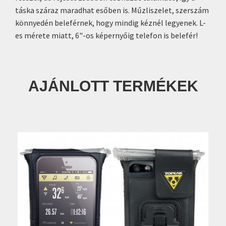
táska száraz maradhat esőben is. Műzliszelet, szerszám
könnyedén beleférnek, hogy mindig kéznél legyenek. L-
es mérete miatt, 6"-os képernyőig telefon is belefér!
AJÁNLOTT TERMÉKEK