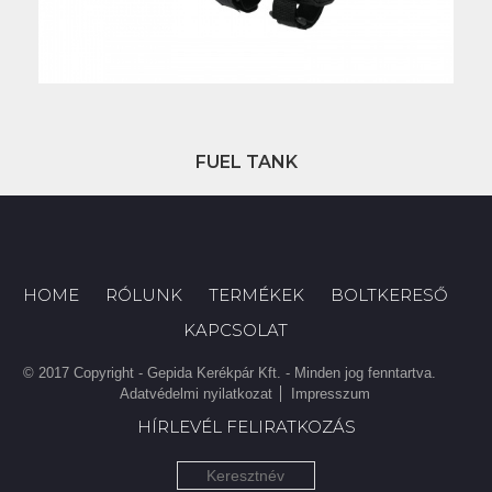
FUEL TANK
HOME
RÓLUNK
TERMÉKEK
BOLTKERESŐ
KAPCSOLAT
© 2017 Copyright - Gepida Kerékpár Kft. - Minden jog fenntartva.
Adatvédelmi nyilatkozat
Impresszum
HÍRLEVÉL FELIRATKOZÁS