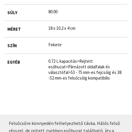
80.00
SÚLY
18 x 10.2 x 4 cm
MÉRET
Fekete
SZÍN
0.72 L kapacitás>Rejtett
EGYÉB
esőhuzat>Párnázott oldalfalak és
választófal>53 - 75 mm-es fejcsőig és 38
-52 mm-es felsőcsőig kompatibilis
Felsőcsőre könnyedén felhelyezhető táska. Hálós felső
résszel, de rejtett zsebben esőhuzat található, így a