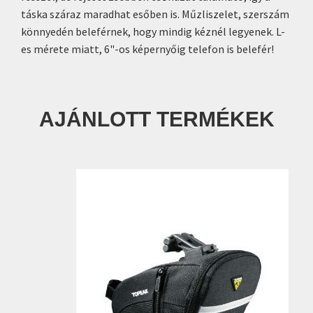
táska száraz maradhat esőben is. Műzliszelet, szerszám
könnyedén beleférnek, hogy mindig kéznél legyenek. L-
es mérete miatt, 6"-os képernyőig telefon is belefér!
AJÁNLOTT TERMÉKEK