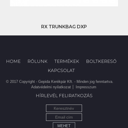
RX TRUNKBAG DXP
HOME
RÓLUNK
TERMÉKEK
BOLTKERESŐ
KAPCSOLAT
© 2017 Copyright - Gepida Kerékpár Kft. - Minden jog fenntartva.
Adatvédelmi nyilatkozat
Impresszum
HÍRLEVÉL FELIRATKOZÁS
MEHET