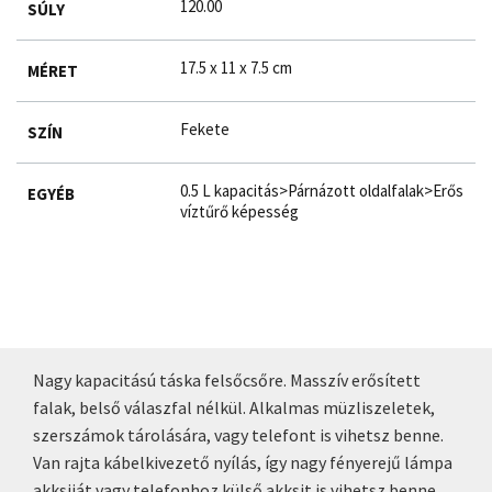
120.00
SÚLY
17.5 x 11 x 7.5 cm
MÉRET
Fekete
SZÍN
0.5 L kapacitás>Párnázott oldalfalak>Erős
EGYÉB
víztűrő képesség
Nagy kapacitású táska felsőcsőre. Masszív erősített
falak, belső válaszfal nélkül. Alkalmas müzliszeletek,
szerszámok tárolására, vagy telefont is vihetsz benne.
Van rajta kábelkivezető nyílás, így nagy fényerejű lámpa
akksiját vagy telefonhoz külső akksit is vihetsz benne.