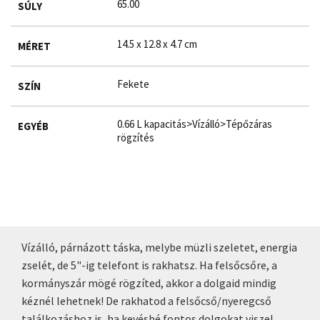
65.00
SÚLY
14.5 x 12.8 x 4.7 cm
MÉRET
Fekete
SZÍN
0.66 L kapacitás>Vízálló>Tépőzáras
EGYÉB
rögzítés
Vízálló, párnázott táska, melybe müzli szeletet, energia
zselét, de 5"-ig telefont is rakhatsz. Ha felsőcsőre, a
kormányszár mögé rögzíted, akkor a dolgaid mindig
kéznél lehetnek! De rakhatod a felsőcső/nyeregcső
találkozáshoz is, ha kevésbé fontos dolgokat viszel