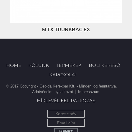
MTX TRUNKBAG EX
HOME
RÓLUNK
TERMÉKEK
BOLTKERESŐ
KAPCSOLAT
© 2017 Copyright - Gepida Kerékpár Kft. - Minden jog fenntartva.
Adatvédelmi nyilatkozat
Impresszum
HÍRLEVÉL FELIRATKOZÁS
MEHET