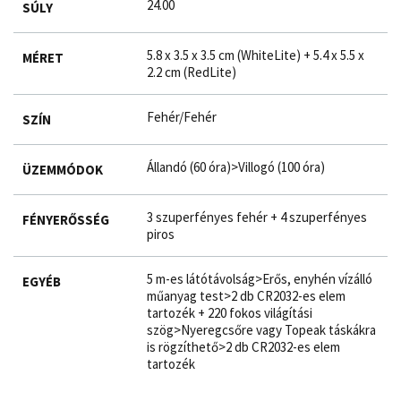
24.00
SÚLY
5.8 x 3.5 x 3.5 cm (WhiteLite) + 5.4 x 5.5 x
MÉRET
2.2 cm (RedLite)
Fehér/Fehér
SZÍN
Állandó (60 óra)>Villogó (100 óra)
ÜZEMMÓDOK
3 szuperfényes fehér + 4 szuperfényes
FÉNYERŐSSÉG
piros
5 m-es látótávolság>Erős, enyhén vízálló
EGYÉB
műanyag test>2 db CR2032-es elem
tartozék + 220 fokos világítási
szög>Nyeregcsőre vagy Topeak táskákra
is rögzíthető>2 db CR2032-es elem
tartozék