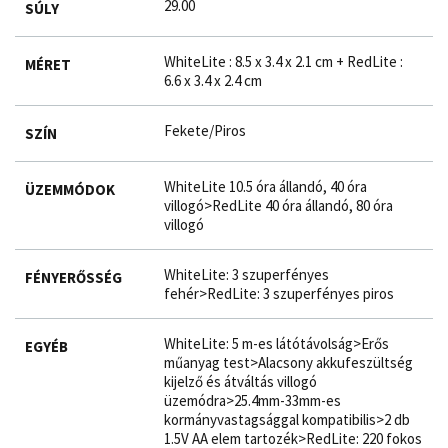
29.00
SÚLY
WhiteLite : 8.5 x 3.4 x 2.1 cm + RedLite :
MÉRET
6.6 x 3.4 x 2.4 cm
Fekete/Piros
SZÍN
WhiteLite 10.5 óra állandó, 40 óra
ÜZEMMÓDOK
villogó>RedLite 40 óra állandó, 80 óra
villogó
WhiteLite: 3 szuperfényes
FÉNYERŐSSÉG
fehér>RedLite: 3 szuperfényes piros
WhiteLite: 5 m-es látótávolság>Erős
EGYÉB
műanyag test>Alacsony akkufeszültség
kijelző és átváltás villogó
üzemódra>25.4mm-33mm-es
kormányvastagsággal kompatibilis>2 db
1.5V AA elem tartozék>RedLite: 220 fokos