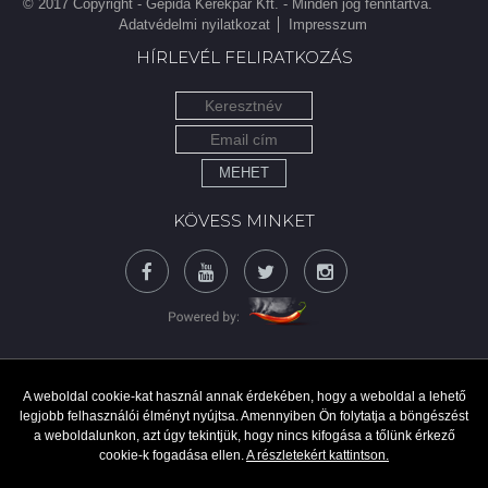
© 2017 Copyright - Gepida Kerékpár Kft. - Minden jog fenntartva.
Adatvédelmi nyilatkozat
Impresszum
HÍRLEVÉL FELIRATKOZÁS
MEHET
KÖVESS MINKET
A weboldal cookie-kat használ annak érdekében, hogy a weboldal a lehető
legjobb felhasználói élményt nyújtsa. Amennyiben Ön folytatja a böngészést
a weboldalunkon, azt úgy tekintjük, hogy nincs kifogása a tőlünk érkező
cookie-k fogadása ellen.
A részletekért kattintson.