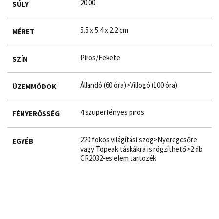
20.00
SÚLY
5.5 x 5.4 x 2.2 cm
MÉRET
Piros/Fekete
SZÍN
Állandó (60 óra)>Villogó (100 óra)
ÜZEMMÓDOK
4 szuperfényes piros
FÉNYERŐSSÉG
220 fokos világítási szög>Nyeregcsőre
EGYÉB
vagy Topeak táskákra is rögzíthető>2 db
CR2032-es elem tartozék