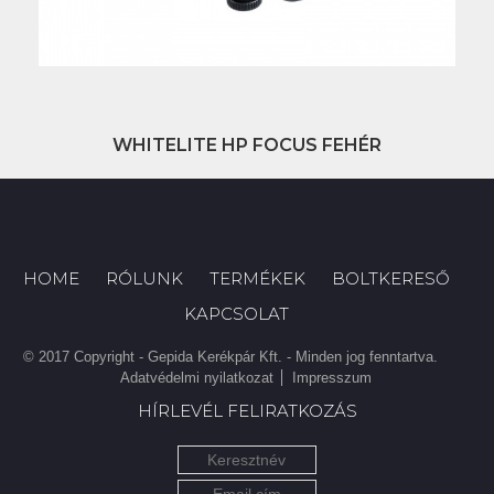
WHITELITE HP FOCUS FEHÉR
HOME
RÓLUNK
TERMÉKEK
BOLTKERESŐ
KAPCSOLAT
© 2017 Copyright - Gepida Kerékpár Kft. - Minden jog fenntartva.
Adatvédelmi nyilatkozat
Impresszum
HÍRLEVÉL FELIRATKOZÁS