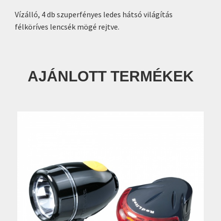
Vízálló, 4 db szuperfényes ledes hátsó világítás
félköríves lencsék mögé rejtve.
AJÁNLOTT TERMÉKEK