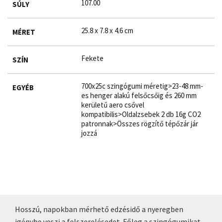
107.00
SÚLY
25.8 x 7.8 x 4.6 cm
MÉRET
Fekete
SZÍN
700x25c szingógumi méretig>23-48 mm-
EGYÉB
es henger alakú felsőcsőig és 260 mm
kerületű aero csővel
kompatibilis>Oldalzsebek 2 db 16g CO2
patronnak>Összes rögzítő tépőzár jár
jozzá
Hosszú, napokban mérhető edzésidő a nyeregben
igénybe veszi a felszerelésedet. Főleg a szingógumikat,