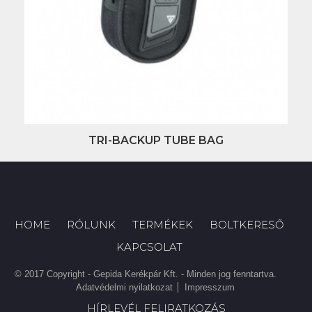
TRI-BACKUP TUBE BAG
HOME
RÓLUNK
TERMÉKEK
BOLTKERESŐ
KAPCSOLAT
© 2017 Copyright - Gepida Kerékpár Kft. - Minden jog fenntartva.
Adatvédelmi nyilatkozat
Impresszum
HÍRLEVÉL FELIRATKOZÁS