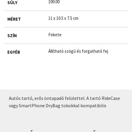
100.00
SÚLY
11 x 10.5 x 7.5 cm
MÉRET
Fekete
SZÍN
Állítható szögű és forgatható fej
EGYÉB
Autós tartó, erős öntapadó felülettel. A tartó RideCase
vagy SmartPhone DryBag tokokkal kompatibilis