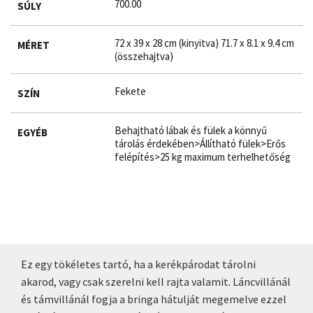
700.00
SÚLY
72 x 39 x 28 cm (kinyitva) 71.7 x 8.1 x 9.4 cm
MÉRET
(összehajtva)
Fekete
SZÍN
Behajtható lábak és fülek a könnyű
EGYÉB
tárolás érdekében>Állítható fülek>Erős
felépítés>25 kg maximum terhelhetőség
Ez egy tökéletes tartó, ha a kerékpárodat tárolni
akarod, vagy csak szerelni kell rajta valamit. Láncvillánál
és támvillánál fogja a bringa hátulját megemelve ezzel