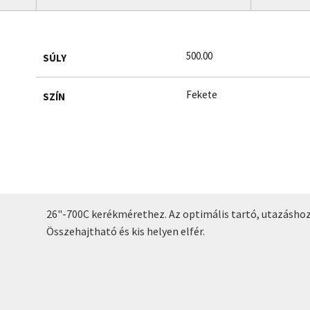
500.00
SÚLY
Fekete
SZÍN
26"-700C kerékmérethez. Az optimális tartó, utazáshoz v
Összehajtható és kis helyen elfér.