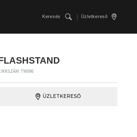
Keresés
Üzletkereső
FLASHSTAND
CIKKSZÁM: TW006
ÜZLETKERESŐ