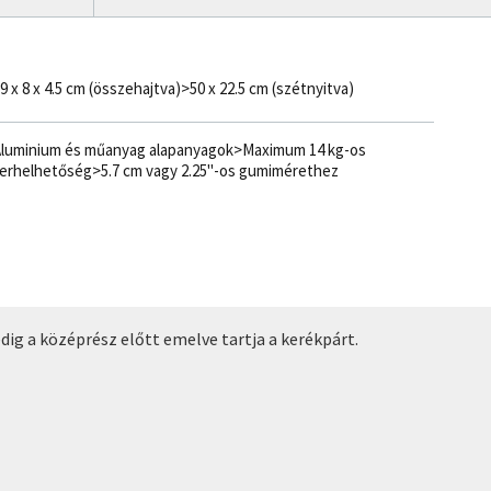
9 x 8 x 4.5 cm (összehajtva)>50 x 22.5 cm (szétnyitva)
luminium és műanyag alapanyagok>Maximum 14 kg-os
erhelhetőség>5.7 cm vagy 2.25"-os gumimérethez
dig a középrész előtt emelve tartja a kerékpárt.