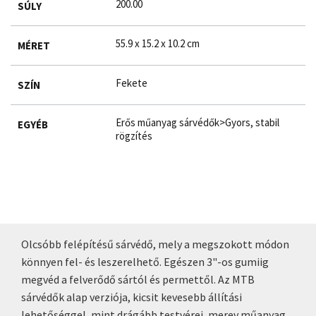
200.00
SÚLY
55.9 x 15.2 x 10.2 cm
MÉRET
Fekete
SZÍN
Erős műanyag sárvédők>Gyors, stabil
EGYÉB
rögzítés
Olcsóbb felépítésű sárvédő, mely a megszokott módon
könnyen fel- és leszerelhető. Egészen 3"-os gumiig
megvéd a felverődő sártól és permettől. Az MTB
sárvédők alap verziója, kicsit kevesebb állítási
lehetőséggel, mint drágább testvérei, merev műanyag,