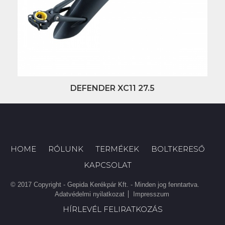
DEFENDER XC11 27.5
HOME
RÓLUNK
TERMÉKEK
BOLTKERESŐ
KAPCSOLAT
© 2017 Copyright - Gepida Kerékpár Kft. - Minden jog fenntartva.
Adatvédelmi nyilatkozat
Impresszum
HÍRLEVÉL FELIRATKOZÁS