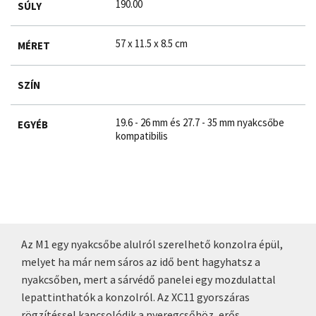
190.00
SÚLY
57 x 11.5 x 8.5 cm
MÉRET
SZÍN
19.6 - 26 mm és 27.7 - 35 mm nyakcsőbe
EGYÉB
kompatibilis
Az M1 egy nyakcsőbe alulról szerelhető konzolra épül,
melyet ha már nem sáros az idő bent hagyhatsz a
nyakcsőben, mert a sárvédő panelei egy mozdulattal
lepattinthatók a konzolról. Az XC11 gyorszáras
rögzítéssel kapcsolódik a nyeregcsőhöz, erős