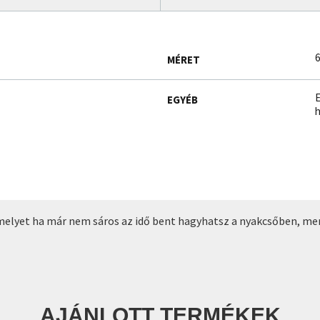
6
MÉRET
E
EGYÉB
h
 melyet ha már nem sáros az idő bent hagyhatsz a nyakcsőben, mer
AJÁNLOTT TERMÉKEK