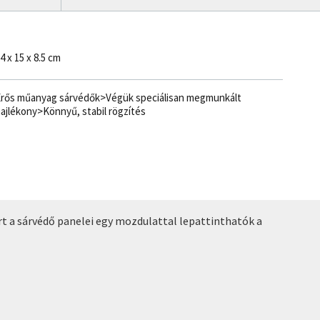
4 x 15 x 8.5 cm
rős műanyag sárvédők>Végük speciálisan megmunkált
ajlékony>Könnyű, stabil rögzítés
t a sárvédő panelei egy mozdulattal lepattinthatók a