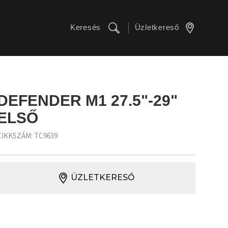
Keresés
Üzletkereső
DEFENDER M1 27.5"-29"
ELSŐ
CIKKSZÁM: TC9639
ÜZLETKERESŐ