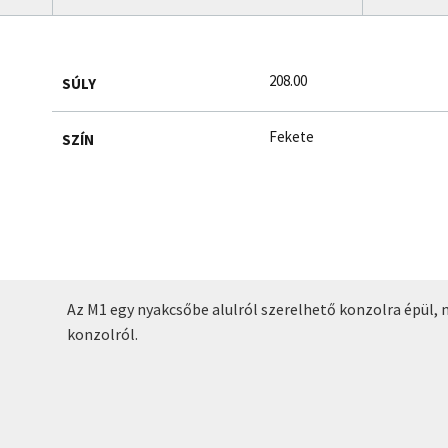
208.00
SÚLY
Fekete
SZÍN
Az M1 egy nyakcsőbe alulról szerelhető konzolra épül,
konzolról.