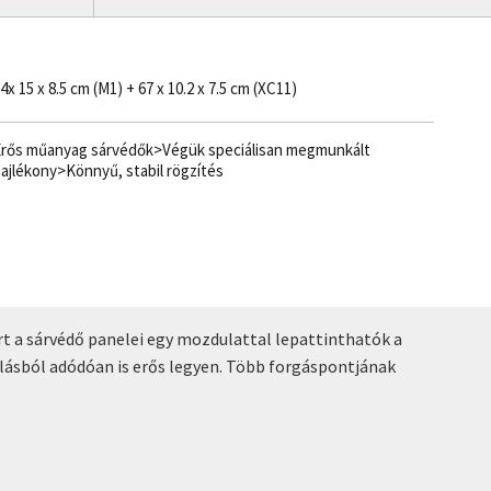
4x 15 x 8.5 cm (M1) + 67 x 10.2 x 7.5 cm (XC11)
rős műanyag sárvédők>Végük speciálisan megmunkált
ajlékony>Könnyű, stabil rögzítés
t a sárvédő panelei egy mozdulattal lepattinthatók a
lásból adódóan is erős legyen. Több forgáspontjának