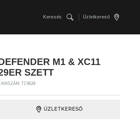
Keresés
Üzletkereső
DEFENDER M1 & XC11
29ER SZETT
CIKKSZÁM: TC9638
ÜZLETKERESŐ