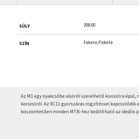
208.00
SÚLY
Fekete/Fekete
SZÍN
Az M1 egy nyakcsőbe alulról szerelhető konzolra épül,
konzolról. Az XC11 gyorszáras rögzítéssel kapcsolódik
köszönhetően minden MTB-hez beállítható az ideális p