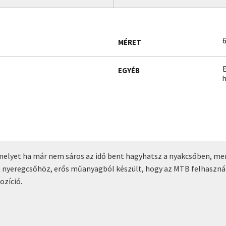
6
MÉRET
E
EGYÉB
h
 melyet ha már nem sáros az idő bent hagyhatsz a nyakcsőben, mer
 a nyeregcsőhöz, erős műanyagból készült, hogy az MTB felhaszná
ozíció.