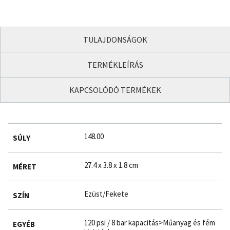
TULAJDONSÁGOK
TERMÉKLEÍRÁS
KAPCSOLÓDÓ TERMÉKEK
148.00
SÚLY
27.4 x 3.8 x 1.8 cm
MÉRET
Ezüst/Fekete
SZÍN
120 psi / 8 bar kapacitás>Műanyag és fém
EGYÉB