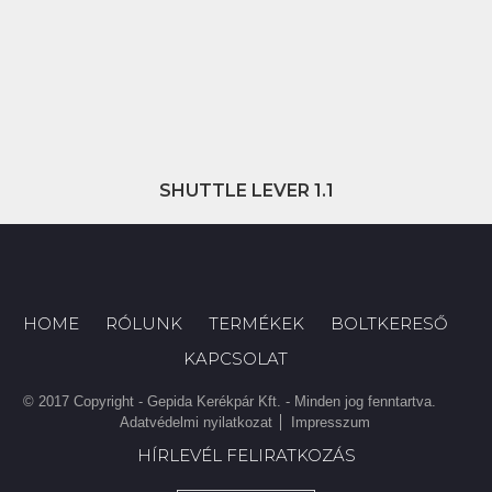
SHUTTLE LEVER 1.1
HOME
RÓLUNK
TERMÉKEK
BOLTKERESŐ
KAPCSOLAT
© 2017 Copyright - Gepida Kerékpár Kft. - Minden jog fenntartva.
Adatvédelmi nyilatkozat
Impresszum
HÍRLEVÉL FELIRATKOZÁS