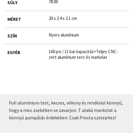
78.00
SÚLY
20 x 2.4 x 2.1 cm
MÉRET
Nyers alumínium
SZÍN
160 psi / 11 bar kapacitás>Teljes CNC-
EGYÉB
zett alumínium test és markolat
Full alumínium test, kecses, vékony és rendkívül könnyű,
hogy a mez zsebében se zavarjon. T alakú markolat a
könnyű pumpálás érdekében. Csak Presta szelephez!