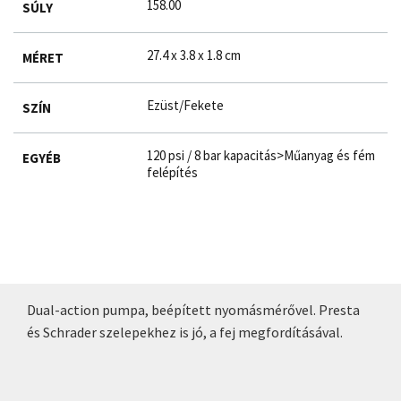
158.00
SÚLY
27.4 x 3.8 x 1.8 cm
MÉRET
Ezüst/Fekete
SZÍN
120 psi / 8 bar kapacitás>Műanyag és fém
EGYÉB
felépítés
Dual-action pumpa, beépített nyomásmérővel. Presta
és Schrader szelepekhez is jó, a fej megfordításával.