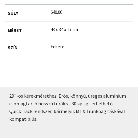
640.00
SÚLY
43 x 34 x 17 cm
MÉRET
Fekete
SZÍN
29"-os kerékmérethez. Erős, könnyű, üreges aluminium
csomagtartó hosszú túrákra. 30 kg-ig terhelhető
QuickTrack rendszer, bármelyik MTX Trunkbag táskával
kompatibilis.