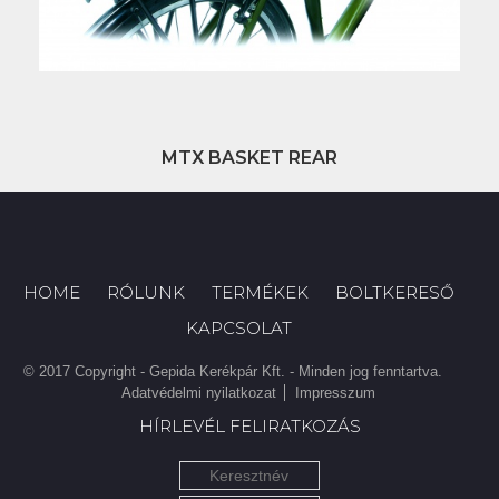
MTX BASKET REAR
HOME
RÓLUNK
TERMÉKEK
BOLTKERESŐ
KAPCSOLAT
© 2017 Copyright - Gepida Kerékpár Kft. - Minden jog fenntartva.
Adatvédelmi nyilatkozat
Impresszum
HÍRLEVÉL FELIRATKOZÁS