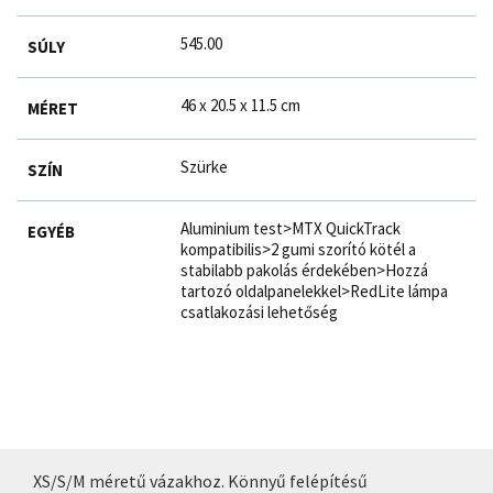
545.00
SÚLY
46 x 20.5 x 11.5 cm
MÉRET
Szürke
SZÍN
Aluminium test>MTX QuickTrack
EGYÉB
kompatibilis>2 gumi szorító kötél a
stabilabb pakolás érdekében>Hozzá
tartozó oldalpanelekkel>RedLite lámpa
csatlakozási lehetőség
XS/S/M méretű vázakhoz. Könnyű felépítésű