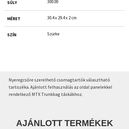
300.00
SÚLY
30.4 x 29.4 x 2 cm
MÉRET
Szürke
SZÍN
Nyeregcsőre szerelhető csomagtartók választható
tartozéka. Ajánlott felhasználás az oldal panelekkel
rendelkező MTX Trunkbag táskákhoz.
AJÁNLOTT TERMÉKEK