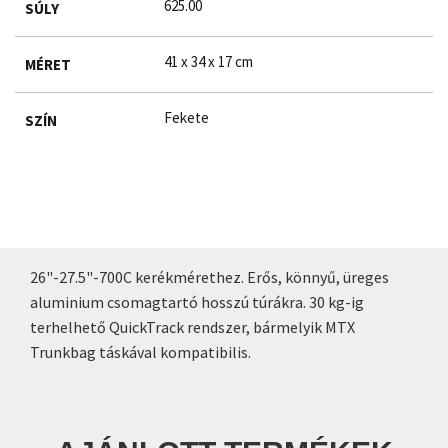
625.00
SÚLY
41 x 34 x 17 cm
MÉRET
Fekete
SZÍN
26"-27.5"-700C kerékmérethez. Erős, könnyű, üreges
aluminium csomagtartó hosszú túrákra. 30 kg-ig
terhelhető QuickTrack rendszer, bármelyik MTX
Trunkbag táskával kompatibilis.