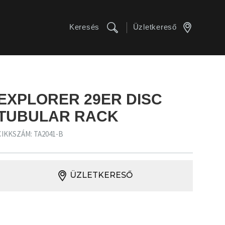
Keresés
Üzletkereső
EXPLORER 29ER DISC
TUBULAR RACK
CIKKSZÁM: TA2041-B
ÜZLETKERESŐ